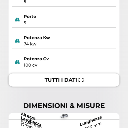
5
Porte
5
Potenza Kw
74 kw
Potenza Cv
100 cv
TUTTI I DATI
DIMENSIONI & MISURE
Altezza
Lunghezza
Larghezza
152,50 mm
417,80 mm
177,90 mm