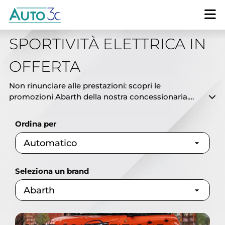
PROMOZIONI ABARTH: LA
SPORTIVITÀ ELETTRICA IN
OFFERTA
Non rinunciare alle prestazioni: scopri le
promozioni Abarth della nostra concessionaria.
Trova formule d'acquisto dinamiche e vantaggi
esclusivi sulla gamma dello Scorpione nelle sedi di
Ordina per
Bari e provincia. Contattaci per un preventivo
personalizzato.
Seleziona un brand