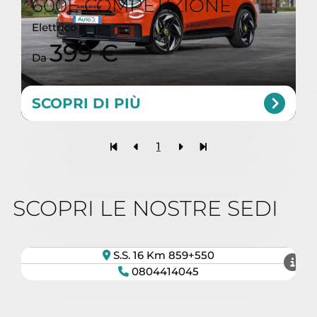
600E COMPETIZIONE
Elettrico
399 €
Da
SCOPRI DI PIÙ
1
SCOPRI LE NOSTRE SEDI
AUTO 3C FASANO
S.S. 16 Km 859+550
0804414045