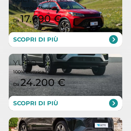
1.5 Cambio Manuale
17.690 €
Da
SCOPRI DI PIÙ
YUDO
100% Elettrica
24.200 €
Da
SCOPRI DI PIÙ
SETTE