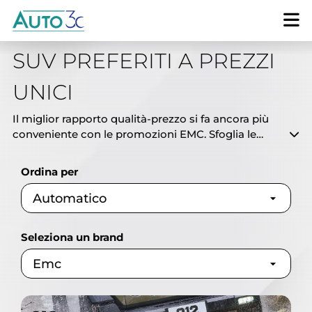
PROMOZIONI EMC: I TUOI
SUV PREFERITI A PREZZI
UNICI
Il miglior rapporto qualità-prezzo si fa ancora più
conveniente con le promozioni EMC. Sfoglia le
offerte attive sui nostri SUV ricchi di tecnologia e
sicurezza nelle sedi Auto3C di Bari e provincia.
Ordina per
Richiedi una consulenza per scoprire la rata ideale.
Seleziona un brand