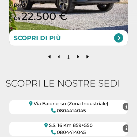
Benzina
22.500 €
Da
SCOPRI DI PIÙ
1
SCOPRI LE NOSTRE SEDI
AUTO 3C MONOPOLI
Via Baione, sn (Zona Industriale)
AUTO 3C FASANO
0804414045
S.S. 16 Km 859+550
AUTO 3C CONVERSANO
0804414045