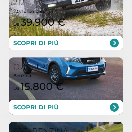
212
2.0 Turbo benzina
39.900 €
Da
SCOPRI DI PIÙ
QUATTRO
Benzina
15.800 €
Da
SCOPRI DI PIÙ
6SEI BENZINA