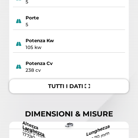
5
Porte
5
Potenza Kw
105 kw
Potenza Cv
238 cv
TUTTI I DATI
DIMENSIONI & MISURE
Altezza
Lunghezza
Larghezza
155,70 mm
418,70 mm
177,90 mm