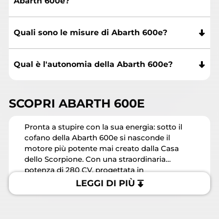
Abarth 600e?
Quali sono le misure di Abarth 600e?
Qual è l'autonomia della Abarth 600e?
SCOPRI ABARTH 600E
Pronta a stupire con la sua energia: sotto il
cofano della Abarth 600e si nasconde il
motore più potente mai creato dalla Casa
dello Scorpione. Con una straordinaria
potenza di 280 CV, progettata in
collaborazione con Stellantis Motorsport
LEGGI DI PIÙ
utilizzando i risultati ottenuti collaudandola
su un circuito di Formula E, rispecchia il
nuovo design tagliente e audace, adattandosi