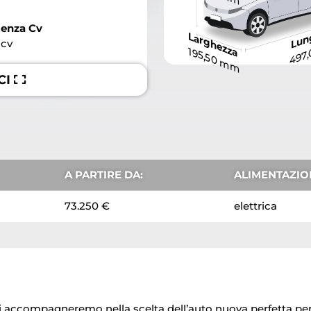
Lun
enza Cv
Larghezza
497
 cv
195,50 mm
CI
A PARTIRE DA:
ALIMENTAZIO
73.250 €
elettrica
ti accompagneremo nella scelta dell’auto nuova perfetta per