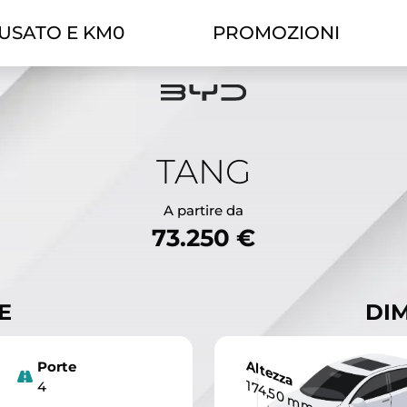
USATO E KM0
PROMOZIONI
TANG
A partire da
73.250 €
E
DIM
Altezza
Porte
174,50 mm
4