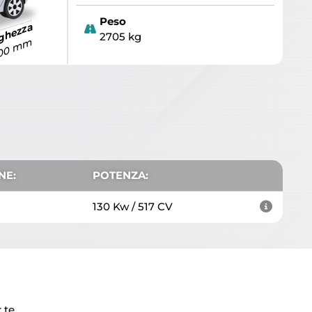
Peso
ghezza
2705 kg
,00 mm
NE:
POTENZA:
130 Kw / 517 CV
 te.