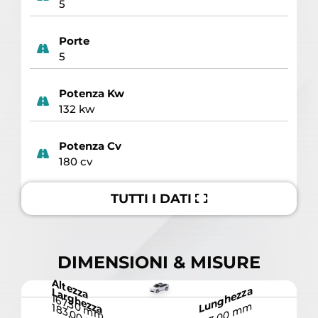
5
Porte
5
Potenza Kw
132 kw
Potenza Cv
180 cv
TUTTI I DATI
DIMENSIONI & MISURE
Altezza
Lunghezza
Larghezza
167,50 mm
433,00 mm
183,00 mm