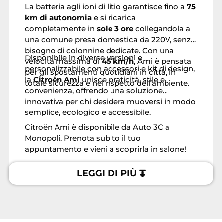
La batteria agli ioni di litio garantisce fino a
75
km di autonomia
e si ricarica
completamente in
sole 3 ore
collegandola a
una comune presa domestica da 220V, senza
bisogno di colonnine dedicate. Con una
Disponibile in diverse versioni e
velocità massima di
45 km/h
, Ami è pensata
personalizzabile con accessori e kit di design,
per gli spostamenti quotidiani in città, in
la
Citroën Ami
unisce praticità, stile e
totale sicurezza e nel rispetto dell’ambiente.
convenienza, offrendo una soluzione
innovativa per chi desidera muoversi in modo
semplice, ecologico e accessibile.
Citroën Ami è disponibile da Auto 3C a
Monopoli. Prenota subito il tuo
appuntamento e vieni a scoprirla in salone!
LEGGI DI PIÙ