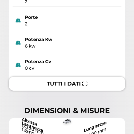
2
Porte
2
Potenza Kw
6 kw
Potenza Cv
0 cv
TUTTI I DATI
DIMENSIONI & MISURE
Altezza
Lunghezza
Larghezza
152,50 mm
241,00 mm
139,00 mm