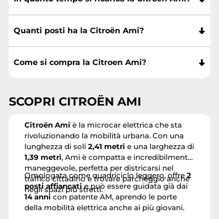
Quanti posti ha la Citroën Ami?
Come si compra la Citroen Ami?
SCOPRI CITROËN AMI
Citroën Ami
è la microcar elettrica che sta
rivoluzionando la mobilità urbana. Con una
lunghezza di soli
2,41 metri
e una larghezza di
1,39 metri
, Ami è compatta e incredibilmente
maneggevole, perfetta per districarsi nel
Omologata come quadriciclo leggero, offre
2
traffico cittadino e trovare parcheggio anche
posti affiancati
e può essere guidata già dai
negli spazi più stretti.
14 anni
con patente AM, aprendo le porte
della mobilità elettrica anche ai più giovani.