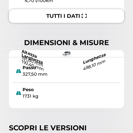
4,70 l/100km
TUTTI I DATI
DIMENSIONI & MISURE
Altezza
Lunghezza
Larghezza
191,00 mm
498,10 mm
192,40 mm
Passo
327,50 mm
Peso
1731 kg
SCOPRI LE VERSIONI