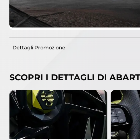
Dettagli Promozione
SCOPRI I DETTAGLI DI ABAR
CERCHI IN LEGA DA 20”
SISTEM
I cerchi in lega da 20? presentano
Non c’è 
linee taglienti e robuste, ispirate alle
sicurezza
iconiche chele dello scorpione. Con
di avanzat
i loro coprimozzi distintivi, si
guida (A