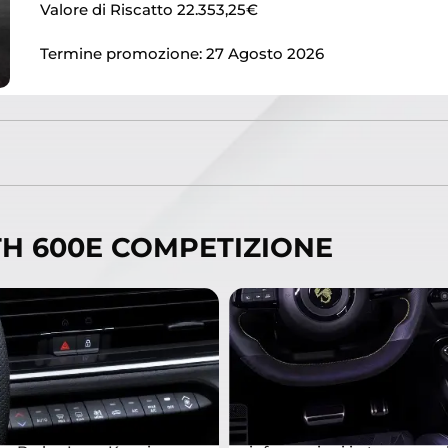
Valore di Riscatto 22.353,25€
Termine promozione: 27 Agosto 2026
TH 600E COMPETIZIONE
I DI SICUREZZA
PERFORMANCE
performance senza
Massime prestazioni, in 
. La nuova Abarth è dotata
rapido e intuitivo, grazie al
i sistemi di assistenza alla
esclusive Performance Pag
DAS): Autonomous
Torque Management offre