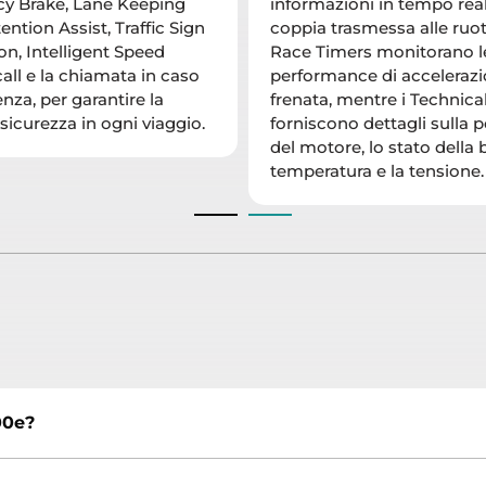
y Brake, Lane Keeping
informazioni in tempo real
tention Assist, Traffic Sign
coppia trasmessa alle ruot
on, Intelligent Speed
Race Timers monitorano l
call e la chiamata in caso
performance di accelerazi
nza, per garantire la
frenata, mentre i Technic
icurezza in ogni viaggio.
forniscono dettagli sulla 
del motore, lo stato della b
temperatura e la tensione.
00e?