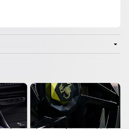
CERCHI IN LEGA DA 20”
modo
I cerchi in lega da 20? presentano
le
linee taglienti e robuste, ispirate alle
es: il
iconiche chele dello scorpione. Con
i loro coprimozzi distintivi, si