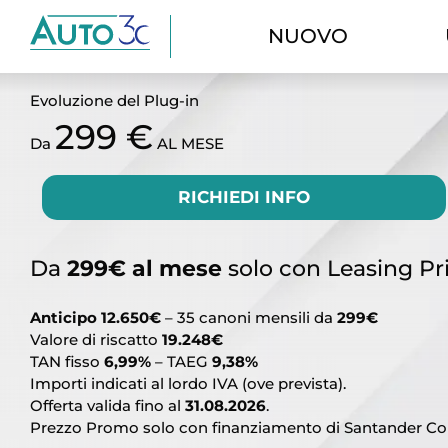
BYD SEAL U DM-I
NUOVO
Evoluzione del Plug-in
299 €
Da
AL MESE
RICHIEDI INFO
Da
299€ al mese
solo con Leasing Pri
Anticipo 12.650€
– 35 canoni mensili da
299€
Valore di riscatto
19.248€
TAN fisso
6,99%
– TAEG
9,38%
Importi indicati al lordo IVA (ove prevista).
Offerta valida fino al
31.08.2026
.
Prezzo Promo solo con finanziamento di Santander Cons